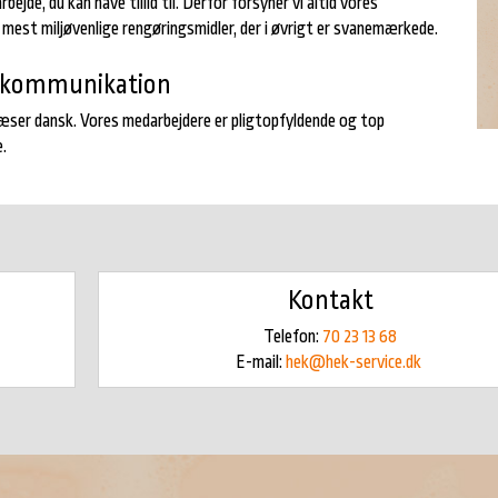
jde, du kan have tillid til. Derfor forsyner vi altid vores
est miljøvenlige rengøringsmidler, der i øvrigt er svanemærkede.
d kommunikation
 læser dansk. Vores medarbejdere er pligtopfyldende og top
.​
Kontakt​
Telefon:
70 23 13 68
E-mail:
hek@hek-service.dk