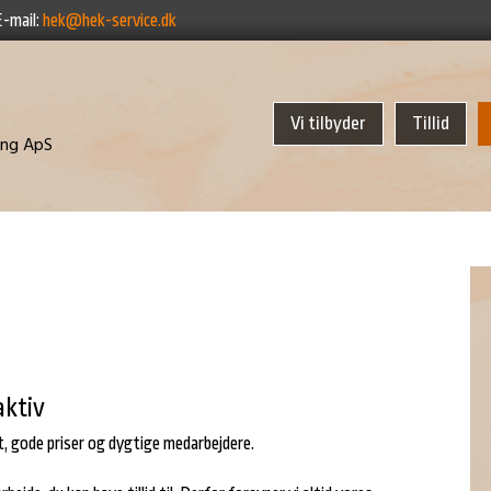
E-mail:
hek@hek-service.dk
Vi tilbyder
Tillid
ring ApS
aktiv
t, gode priser og dygtige medarbejdere.